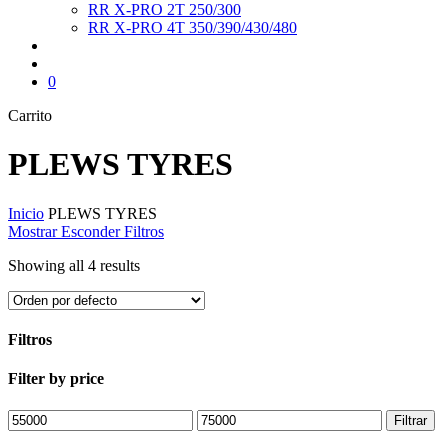
RR X-PRO 2T 250/300
RR X-PRO 4T 350/390/430/480
search
account
0
Close
Carrito
Cart
PLEWS TYRES
Inicio
PLEWS TYRES
Mostrar
Esconder
Filtros
Showing all 4 results
Filtros
Close
Filter by price
Filters
Precio
Precio
Filtrar
mínimo
máximo