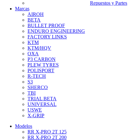
Repuestos y Partes
Marcas
AIROH
BETA
BULLET PROOF
ENDURO ENGINEERING
FACTORY LINKS
KTM
KTM/HQV
OXA
P3 CARBON
PLEW TYRES
POLISPORT
R-TECH
S3
SHERCO
TBI
TRIAL BETA
UNIVERSAL
USWE
X-GRIP
Modelos
RR X-PRO 2T 125
RR X-PRO 2T 200